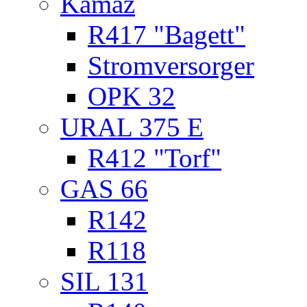
Kamaz
R417 "Bagett"
Stromversorger
OPK 32
URAL 375 E
R412 "Torf"
GAS 66
R142
R118
SIL 131