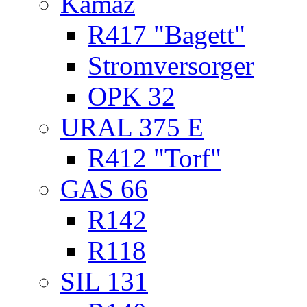
Kamaz
R417 "Bagett"
Stromversorger
OPK 32
URAL 375 E
R412 "Torf"
GAS 66
R142
R118
SIL 131