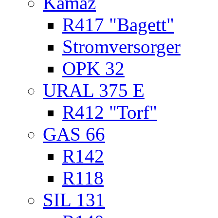
Kamaz
R417 "Bagett"
Stromversorger
OPK 32
URAL 375 E
R412 "Torf"
GAS 66
R142
R118
SIL 131