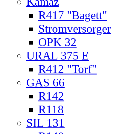
Kamaz
R417 "Bagett"
Stromversorger
OPK 32
URAL 375 E
R412 "Torf"
GAS 66
R142
R118
SIL 131