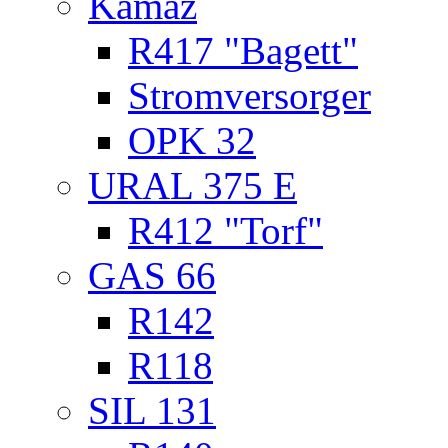
Kamaz
R417 "Bagett"
Stromversorger
OPK 32
URAL 375 E
R412 "Torf"
GAS 66
R142
R118
SIL 131